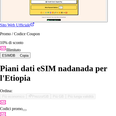
Sito Web Ufficiale
Promo / Codice Coupon
10% di sconto
Illimitato
ESIMDB
Copia
Piani dati eSIM nadanada per
l'Etiopia
Ordina:
Più economico
Prezzo/GB
Più GB
Più lunga validità
Codici promo