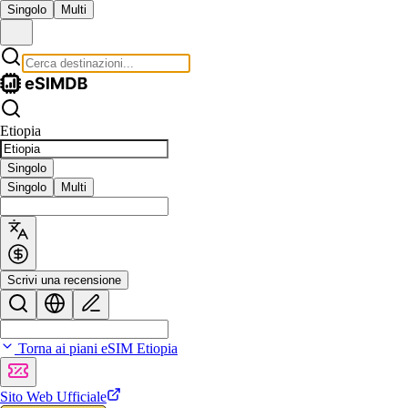
Singolo
Multi
Etiopia
Singolo
Singolo
Multi
Scrivi una recensione
Torna ai piani eSIM Etiopia
Sito Web Ufficiale