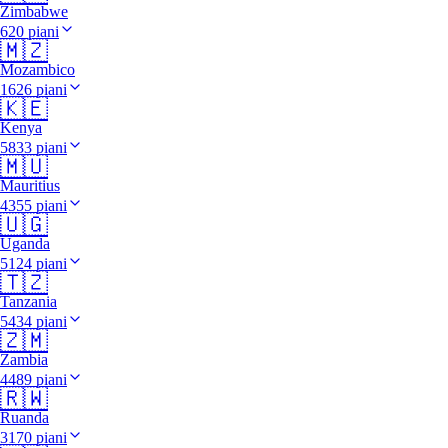
Zimbabwe
620 piani
🇲🇿
Mozambico
1626 piani
🇰🇪
Kenya
5833 piani
🇲🇺
Mauritius
4355 piani
🇺🇬
Uganda
5124 piani
🇹🇿
Tanzania
5434 piani
🇿🇲
Zambia
4489 piani
🇷🇼
Ruanda
3170 piani