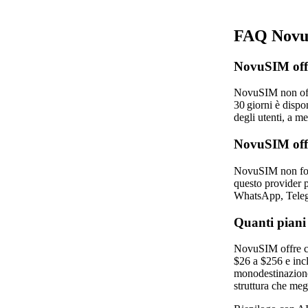
FAQ NovuS
NovuSIM offre
NovuSIM non offre
30 giorni è disp
degli utenti, a me
NovuSIM offr
NovuSIM non forn
questo provider p
WhatsApp, Telegr
Quanti piani
NovuSIM offre cin
$26 a $256 e incl
monodestinazione,
struttura che megl