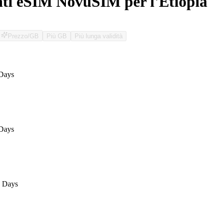
ati eSIM NovuSIM per l'Etiopia
Prezzo/GB
Più GB
Più lunga validità
O
 Days
 Days
5 Days