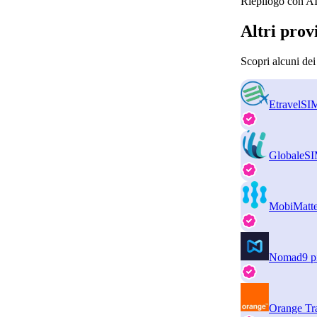
Riepilogo con AI
Altri prov
Scopri alcuni dei
EtravelSI
GlobaleS
MobiMatte
Nomad
9 p
Orange Tr