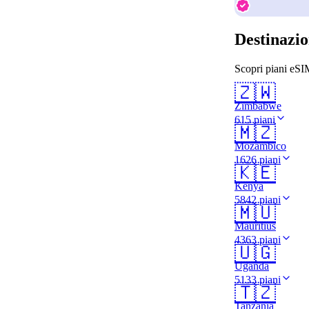
Destinazio
Scopri piani eSIM
🇿🇼
Zimbabwe
615 piani
🇲🇿
Mozambico
1626 piani
🇰🇪
Kenya
5842 piani
🇲🇺
Mauritius
4363 piani
🇺🇬
Uganda
5133 piani
🇹🇿
Tanzania