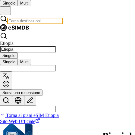
Singolo
Multi
Etiopia
Singolo
Singolo
Multi
Scrivi una recensione
Torna ai piani eSIM Etiopia
Sito Web Ufficiale