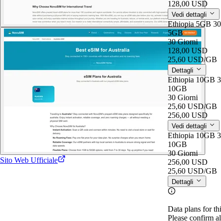
128,00 USD
Vedi dettagli
Ethiopia 5GB 3
5GB
30 Giorni
128,00 USD
25,60 USD
/GB
Dettagli
Ethiopia 10GB 
10GB
30 Giorni
25,60 USD
/GB
256,00 USD
Vedi dettagli
Ethiopia 10GB 
10GB
30 Giorni
Sito Web Ufficiale
256,00 USD
25,60 USD
/GB
Dettagli
Data plans for th
Please confirm al