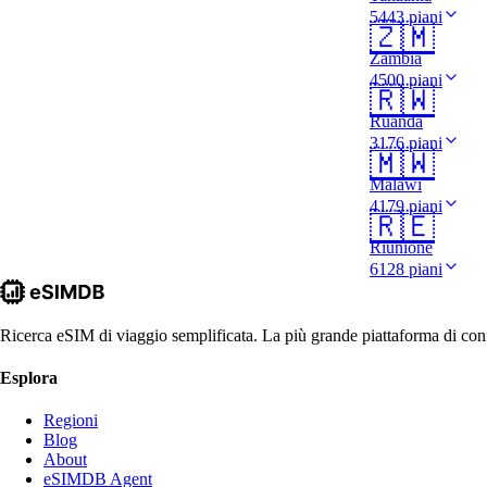
5443 piani
🇿🇲
Zambia
4500 piani
🇷🇼
Ruanda
3176 piani
🇲🇼
Malawi
4179 piani
🇷🇪
Riunione
6128 piani
Ricerca eSIM di viaggio semplificata. La più grande piattaforma di conf
Esplora
Regioni
Blog
About
eSIMDB Agent