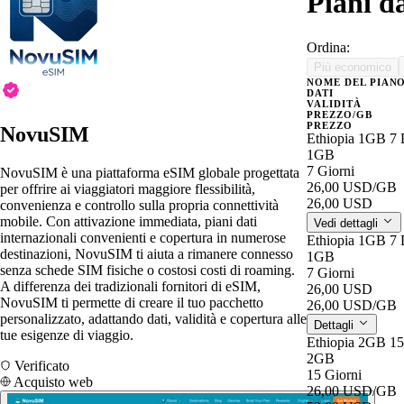
Piani d
Ordina:
Più economico
NOME DEL PIAN
DATI
VALIDITÀ
PREZZO/GB
PREZZO
NovuSIM
Ethiopia 1GB 7
1GB
7 Giorni
NovuSIM è una piattaforma eSIM globale progettata
26,00 USD
/GB
per offrire ai viaggiatori maggiore flessibilità,
26,00 USD
convenienza e controllo sulla propria connettività
mobile. Con attivazione immediata, piani dati
Vedi dettagli
internazionali convenienti e copertura in numerose
Ethiopia 1GB 7
destinazioni, NovuSIM ti aiuta a rimanere connesso
1GB
senza schede SIM fisiche o costosi costi di roaming.
7 Giorni
A differenza dei tradizionali fornitori di eSIM,
26,00 USD
NovuSIM ti permette di creare il tuo pacchetto
26,00 USD
/GB
personalizzato, adattando dati, validità e copertura alle
Dettagli
tue esigenze di viaggio.
Ethiopia 2GB 1
2GB
Verificato
15 Giorni
Acquisto web
26,00 USD
/GB