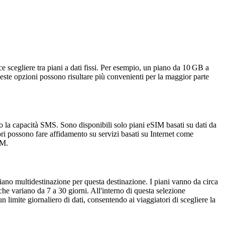
 scegliere tra piani a dati fissi. Per esempio, un piano da 10 GB a
te opzioni possono risultare più convenienti per la maggior parte
la capacità SMS. Sono disponibili solo piani eSIM basati su dati da
ori possono fare affidamento su servizi basati su Internet come
IM.
ano multidestinazione per questa destinazione. I piani vanno da circa
he variano da 7 a 30 giorni. All'interno di questa selezione
 limite giornaliero di dati, consentendo ai viaggiatori di scegliere la