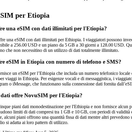
IM per Etiopia
 una eSIM con dati illimitati per l'Etiopia?
 una eSIM con dati illimitati per Ethiopia. I viaggiatori possono invece
onibile a 256.00 USD e un piano da 5 GB a 30 giorni a 128.00 USD. Ques
no che non necessitino di un utilizzo di dati totalmente illimitato.
e eSIM in Etiopia con numero di telefono e SMS?
isce un eSIM per l’Ethiopia che includa un numero telefonico locale o 
er viaggi in Ethiopia. Per esigenze vocali e di messaggistica, i viaggiat
am o iMessage, che funzionano sulla connessione dati fornita dall’eS
 dati offre NovuSIM per l'Etiopia?
que piani dati monodestinazione per l'Ethiopia e non fornisce alcun pi
udono limiti di dati compresi tra 1 GB e 10 GB, con periodi di validità c
 alcuni piani offrono una quantità fissa di dati mentre altri prevedono un
io si adatta ai loro pattern di utilizzo.