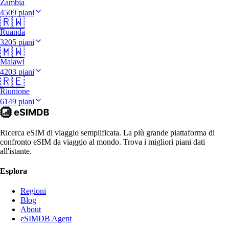
Zambia
4509 piani
🇷🇼
Ruanda
3205 piani
🇲🇼
Malawi
4203 piani
🇷🇪
Riunione
6149 piani
Ricerca eSIM di viaggio semplificata. La più grande piattaforma di
confronto eSIM da viaggio al mondo. Trova i migliori piani dati
all'istante.
Esplora
Regioni
Blog
About
eSIMDB Agent