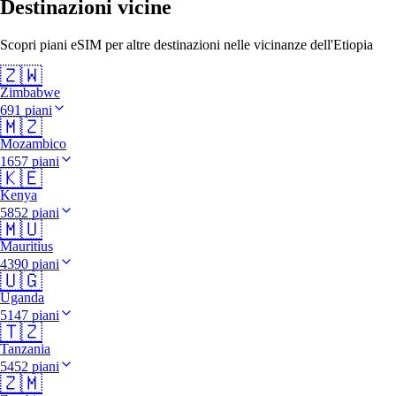
Destinazioni vicine
Scopri piani eSIM per altre destinazioni nelle vicinanze dell'Etiopia
🇿🇼
Zimbabwe
691 piani
🇲🇿
Mozambico
1657 piani
🇰🇪
Kenya
5852 piani
🇲🇺
Mauritius
4390 piani
🇺🇬
Uganda
5147 piani
🇹🇿
Tanzania
5452 piani
🇿🇲