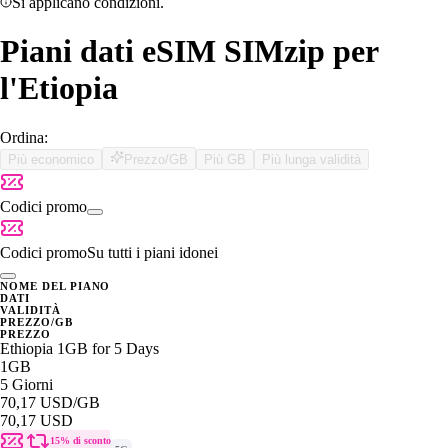
Si applicano condizioni.
Piani dati eSIM SIMzip per
l'Etiopia
Ordina:
Più economico
Prezzo/GB
Più GB
Più lunga validità
Codici promo
Codici promo
Su tutti i piani idonei
NOME DEL PIANO
DATI
VALIDITÀ
PREZZO/GB
PREZZO
Ethiopia 1GB for 5 Days
1GB
5 Giorni
70,17 USD
/GB
70,17 USD
15% di sconto