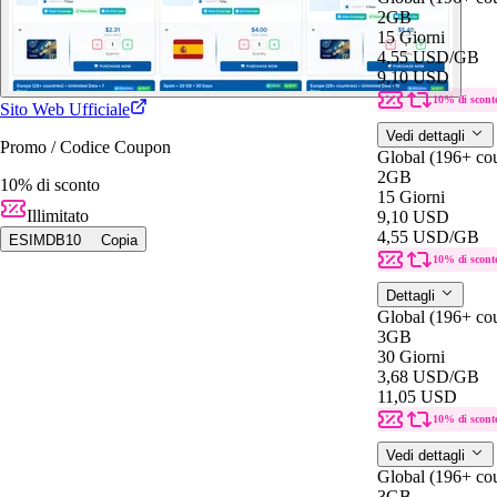
2GB
15 Giorni
4,55 USD
/GB
9,10 USD
10% di scont
Sito Web Ufficiale
Vedi dettagli
Promo / Codice Coupon
Global (196+ cou
2GB
10% di sconto
15 Giorni
Illimitato
9,10 USD
4,55 USD
/GB
ESIMDB10
Copia
10% di scont
Dettagli
Global (196+ cou
3GB
30 Giorni
3,68 USD
/GB
11,05 USD
10% di scont
Vedi dettagli
Global (196+ cou
3GB