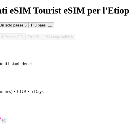
ati eSIM Tourist eSIM per l'Etiop
Un solo paese
5
Più paesi
11
Prezzo/GB
Più GB
Più lunga validità
tutti i piani idonei
O
ntries) • 1 GB • 5 Days
o
5G