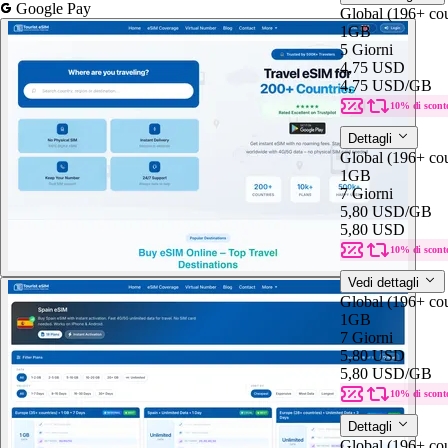
Google Pay
Global (196+ cou
1GB
5 Giorni
4,75 USD
4,75 USD
/GB
10% di scont
Dettagli
Global (196+ cou
1GB
7 Giorni
5,80 USD
/GB
5,80 USD
10% di scont
Vedi dettagli
Global (196+ cou
1GB
7 Giorni
5,80 USD
5,80 USD
/GB
10% di scont
Dettagli
Global (196+ cou