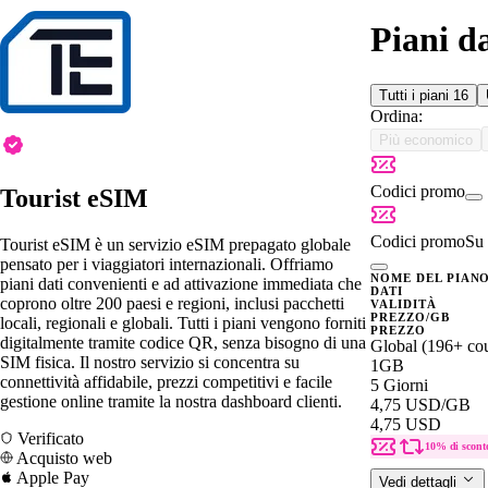
Piani d
Tutti i piani
16
Ordina:
Più economico
Codici promo
Tourist eSIM
Codici promo
Su 
Tourist eSIM è un servizio eSIM prepagato globale
pensato per i viaggiatori internazionali. Offriamo
NOME DEL PIAN
piani dati convenienti e ad attivazione immediata che
DATI
coprono oltre 200 paesi e regioni, inclusi pacchetti
VALIDITÀ
PREZZO/GB
locali, regionali e globali. Tutti i piani vengono forniti
PREZZO
digitalmente tramite codice QR, senza bisogno di una
Global (196+ cou
SIM fisica. Il nostro servizio si concentra su
1GB
connettività affidabile, prezzi competitivi e facile
5 Giorni
gestione online tramite la nostra dashboard clienti.
4,75 USD
/GB
4,75 USD
Verificato
10% di scont
Acquisto web
Apple Pay
Vedi dettagli