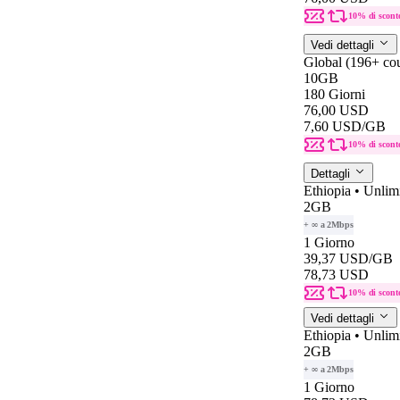
10% di scont
Vedi dettagli
Global (196+ cou
10GB
180 Giorni
76,00 USD
7,60 USD
/GB
10% di scont
Dettagli
Ethiopia • Unlim
2GB
+ ∞ a 2Mbps
1 Giorno
39,37 USD
/GB
78,73 USD
10% di scont
Vedi dettagli
Ethiopia • Unlim
2GB
+ ∞ a 2Mbps
1 Giorno