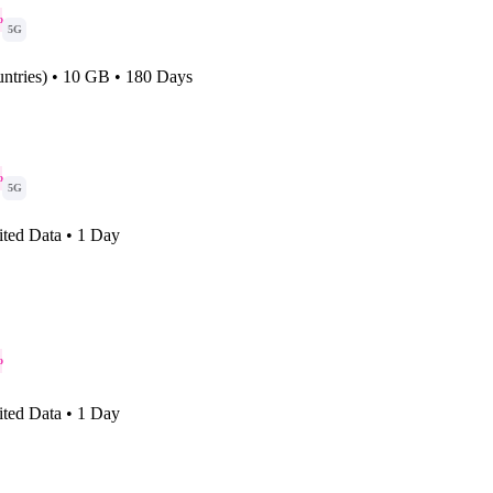
o
5G
ntries) • 10 GB • 180 Days
o
5G
ited Data • 1 Day
o
ited Data • 1 Day