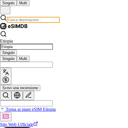
Singolo
Multi
Etiopia
Singolo
Singolo
Multi
Scrivi una recensione
Torna ai piani eSIM Etiopia
Sito Web Ufficiale