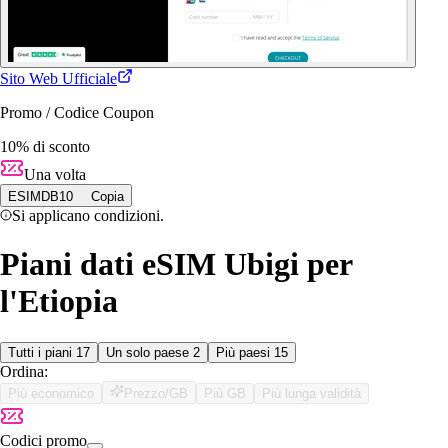
Sito Web Ufficiale
Promo / Codice Coupon
10% di sconto
Una volta
ESIMDB10
Copia
Si applicano condizioni.
Piani dati eSIM Ubigi per
l'Etiopia
Tutti i piani
17
Un solo paese
2
Più paesi
15
Ordina:
Più economico
Prezzo/GB
Più GB
Più lunga validità
Codici promo