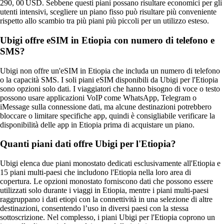
290, 00 USD. Sebbene questi piani possano risultare economici per gli
utenti intensivi, scegliere un piano fisso può risultare più conveniente
rispetto allo scambio tra più piani più piccoli per un utilizzo esteso.
Ubigi offre eSIM in Etiopia con numero di telefono e
SMS?
Ubigi non offre un'eSIM in Etiopia che includa un numero di telefono
o la capacità SMS. I soli piani eSIM disponibili da Ubigi per l'Etiopia
sono opzioni solo dati. I viaggiatori che hanno bisogno di voce o testo
possono usare applicazioni VoIP come WhatsApp, Telegram o
iMessage sulla connessione dati, ma alcune destinazioni potrebbero
bloccare o limitare specifiche app, quindi è consigliabile verificare la
disponibilità delle app in Etiopia prima di acquistare un piano.
Quanti piani dati offre Ubigi per l'Etiopia?
Ubigi elenca due piani monostato dedicati esclusivamente all'Etiopia e
15 piani multi‑paesi che includono l'Etiopia nella loro area di
copertura. Le opzioni monostato forniscono dati che possono essere
utilizzati solo durante i viaggi in Etiopia, mentre i piani multi‑paesi
raggruppano i dati etiopi con la connettività in una selezione di altre
destinazioni, consentendo l’uso in diversi paesi con la stessa
sottoscrizione. Nel complesso, i piani Ubigi per l'Etiopia coprono un