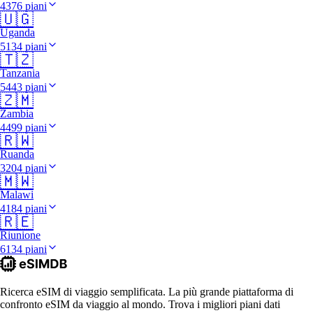
4376 piani
🇺🇬
Uganda
5134 piani
🇹🇿
Tanzania
5443 piani
🇿🇲
Zambia
4499 piani
🇷🇼
Ruanda
3204 piani
🇲🇼
Malawi
4184 piani
🇷🇪
Riunione
6134 piani
Ricerca eSIM di viaggio semplificata. La più grande piattaforma di
confronto eSIM da viaggio al mondo. Trova i migliori piani dati