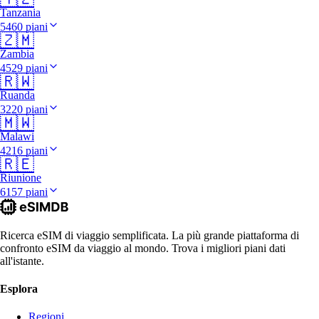
Tanzania
5460 piani
🇿🇲
Zambia
4529 piani
🇷🇼
Ruanda
3220 piani
🇲🇼
Malawi
4216 piani
🇷🇪
Riunione
6157 piani
Ricerca eSIM di viaggio semplificata. La più grande piattaforma di
confronto eSIM da viaggio al mondo. Trova i migliori piani dati
all'istante.
Esplora
Regioni