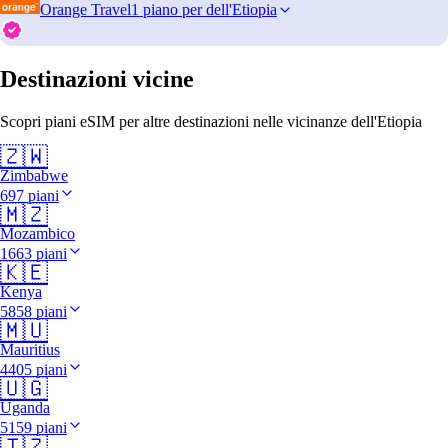
Orange Travel
1 piano per dell'Etiopia
Destinazioni vicine
Scopri piani eSIM per altre destinazioni nelle vicinanze dell'Etiopia
🇿🇼
Zimbabwe
697 piani
🇲🇿
Mozambico
1663 piani
🇰🇪
Kenya
5858 piani
🇲🇺
Mauritius
4405 piani
🇺🇬
Uganda
5159 piani
🇹🇿