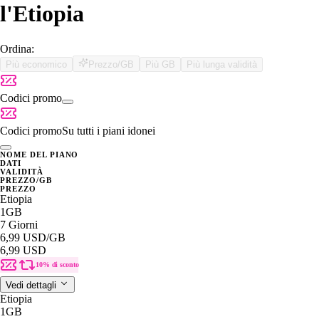
l'Etiopia
Ordina:
Più economico
Prezzo/GB
Più GB
Più lunga validità
Codici promo
Codici promo
Su tutti i piani idonei
NOME DEL PIANO
DATI
VALIDITÀ
PREZZO/GB
PREZZO
Etiopia
1GB
7 Giorni
6,99 USD
/GB
6,99 USD
10% di sconto
Vedi dettagli
Etiopia
1GB